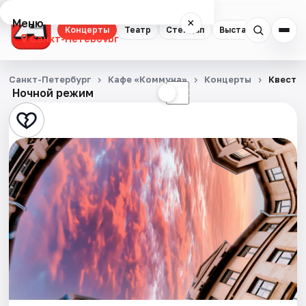
Меню
×
Концерты
Театр
Стендап
Выставки
Квест
Санкт-Петербург
Концерты
Санкт-Петербург
Кафе «Коммуна»
Концерты
Квест-п
Ночной режим
☀
☾
Театр
Стендап
Выставки
Квесты
Экскурсии
Спорт
События