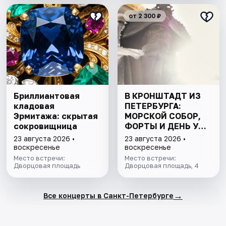
от 2 300 ₽
Бриллиантовая
В КРОНШТАДТ ИЗ
кладовая
ПЕТЕРБУРГА:
Эрмитажа: скрытая
МОРСКОЙ СОБОР,
сокровищница
ФОРТЫ И ДЕНЬ У
ФИНСКОГО ЗАЛИВА.
23 августа 2026 •
23 августа 2026 •
ВСЁ ВКЛЮЧЕНО
воскресенье
воскресенье
Место встречи:
Место встречи:
Дворцовая площадь
Дворцовая площадь, 4
→
Все концерты в Санкт-Петербурге