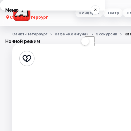
Меню
×
Концерты
Театр
С
Санкт-Петербург
Концерты
Санкт-Петербург
Кафе «Коммуна»
Экскурсии
Кв
Ночной режим
☀
☾
Театр
Стендап
Выставки
Квесты
Экскурсии
Спорт
События