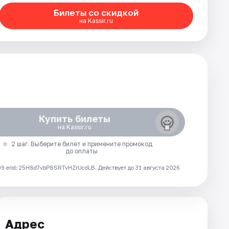
Билеты со скидкой
на Kassir.ru
Купить билеты
на Kassir.ru
2 шаг. Выберите билет и примените промокод
до оплаты
 erid: 25H8d7vbP8SRTvHZrUcdLB.
Действует до 31 августа 2026
Адрес