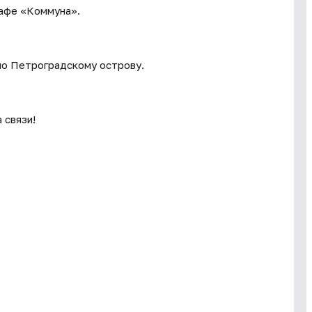
кафе «Коммуна».
 по Петроградскому острову.
 связи!