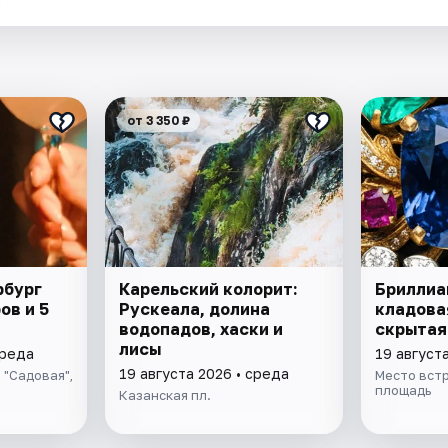
от 3 350 ₽
рбург
Карельский колорит:
Бриллиа
ов и 5
Рускеала, долина
кладова
водопадов, хаски и
скрытая
лисы
среда
19 август
19 августа 2026 • среда
 "Садовая",
Место вст
площадь
Казанская пл.