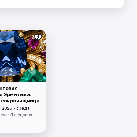
нтовая
я Эрмитажа:
 сокровищница
а 2026 • среда
речи: Дворцовая