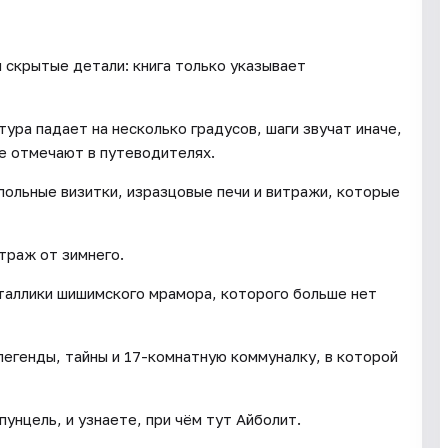
и скрытые детали: книга только указывает
ура падает на несколько градусов, шаги звучат иначе,
не отмечают в путеводителях.
польные визитки, изразцовые печи и витражи, которые
траж от зимнего.
таллики шишимского мрамора, которого больше нет
легенды, тайны и 17-комнатную коммуналку, в которой
унцель, и узнаете, при чём тут Айболит.