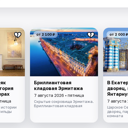
от 2 100 ₽
от 2 000 ₽
няк
Бриллиантовая
В Екате
тория
кладовая Эрмитажа
дворец, 
ерах
Янтарну
7 августа 2026 • пятница
ятница
7 августа 
Скрытые сокровища Эрмитажа.
Бриллиантовая кладовая
 истории
Царское С
тильды
дворец, па
комната