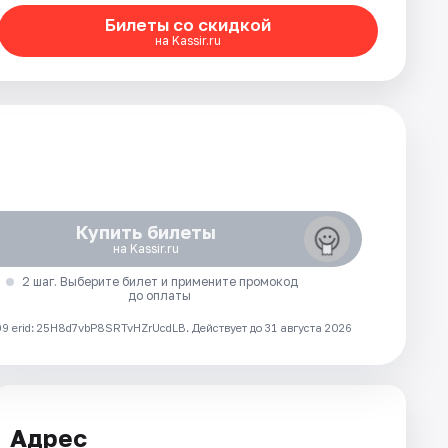
Билеты со скидкой
на Kassir.ru
Купить билеты
на Kassir.ru
2 шаг. Выберите билет и примените промокод
до оплаты
 erid: 25H8d7vbP8SRTvHZrUcdLB.
Действует до 31 августа 2026
Адрес