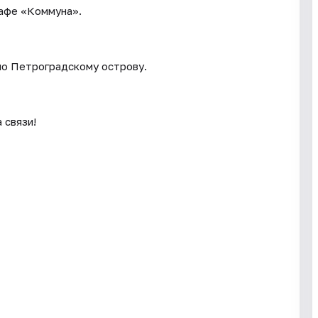
кафе «Коммуна».
 по Петроградскому острову.
 связи!