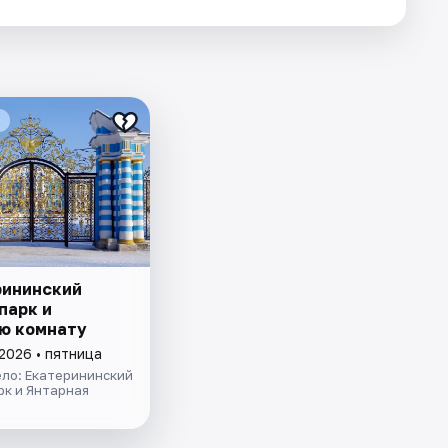
рининский
парк и
ю комнату
2026 • пятница
ело: Екатерининский
рк и Янтарная