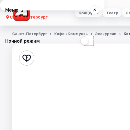
Меню
×
Концерты
Театр
С
Санкт-Петербург
Концерты
Санкт-Петербург
Кафе «Коммуна»
Экскурсии
Кв
Ночной режим
☀
☾
Театр
Стендап
Выставки
Квесты
Экскурсии
Спорт
События