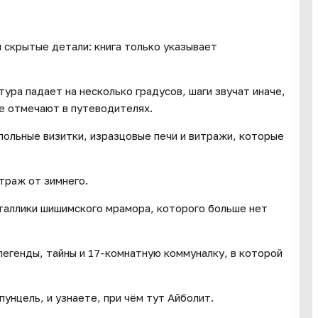
и скрытые детали: книга только указывает
ура падает на несколько градусов, шаги звучат иначе,
не отмечают в путеводителях.
польные визитки, изразцовые печи и витражи, которые
траж от зимнего.
таллики шишимского мрамора, которого больше нет
легенды, тайны и 17-комнатную коммуналку, в которой
унцель, и узнаете, при чём тут Айболит.