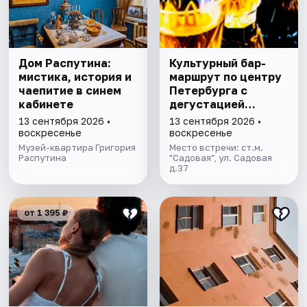
Дом Распутина:
Культурный бар-
мистика, история и
маршрут по центру
чаепитие в синем
Петербурга с
кабинете
дегустацией
питерских настоек
13 сентября 2026 •
13 сентября 2026 •
воскресенье
воскресенье
Музей-квартира Григория
Место встречи: ст.м.
Распутина
"Садовая", ул. Садовая
д.37
от 1 395 ₽