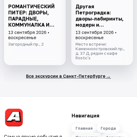
РОМАНТИЧЕСКИЙ
Другая
ПИТЕР: ДВОРЫ,
Петроградка:
ПАРАДНЫЕ,
дворы-лабиринты,
КОММУНАЛКА И
модерн и
КРЫША
киноистории в мини
13 сентября 2026 •
13 сентября 2026 •
группе
воскресенье
воскресенье
Загородный пр., 2
Место встречи:
Каменноостровский пр.,
д. 37 Д, рядом с кафе
Rostic`s
→
Все экскурсии в Санкт-Петербурге
Навигация
Главная
Города
Самые яркие события в