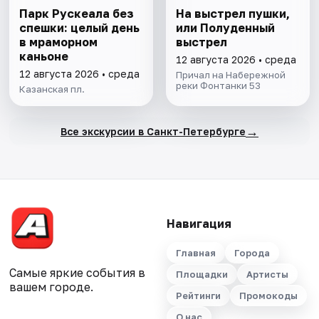
Парк Рускеала без
На выстрел пушки,
спешки: целый день
или Полуденный
в мраморном
выстрел
каньоне
12 августа 2026 • среда
12 августа 2026 • среда
Причал на Набережной
реки Фонтанки 53
Казанская пл.
→
Все экскурсии в Санкт-Петербурге
Навигация
Главная
Города
Самые яркие события в
Площадки
Артисты
вашем городе.
Рейтинги
Промокоды
О нас