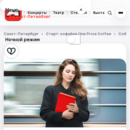
Меню
×
Концерты
Театр
Стендап
Выставки
Квест
Санкт-Петербург
Концерты
Санкт-Петербург
Старт: кофейня One Price Coffee
Собы
Ночной режим
☀
☾
Театр
Стендап
Выставки
Квесты
Экскурсии
Спорт
События