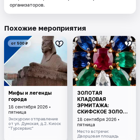
организаторов.
Похожие мероприятия
от 500 ₽
Мифы и легенды
ЗОЛОТАЯ
города
КЛАДОВАЯ
ЭРМИТАЖА:
18 сентября 2026 •
СКИФСКОЕ ЗОЛОТО
пятница
И СОКРОВИЩА
Экскурсии отправление
18 сентября 2026 •
от ул. Думская, д.2. Киоск
ИМПЕРАТОРСКОЙ
пятница
"Турсервис"
КОЛЛЕКЦИИ
Место встречи:
Дворцовая площадь