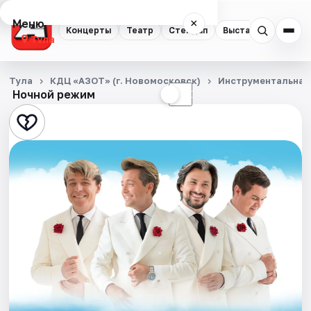
Меню
×
Концерты
Театр
Стендап
Выставки
Квест
Тула
Концерты
Тула
КДЦ «АЗОТ» (г. Новомосковск)
Инструментальная
Ночной режим
☀
☾
Театр
Стендап
Выставки
Квесты
Экскурсии
Спорт
События