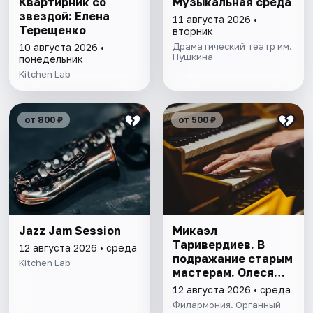
Квартирник со
Музыкальная среда
звездой: Елена
11 августа 2026 •
Терещенко
вторник
Драматический театр им.
10 августа 2026 •
Пушкина
понедельник
Kitchen Lab
от 800 ₽
от 500 ₽
Jazz Jam Session
Микаэл
Таривердиев. В
12 августа 2026 • среда
подражание старым
Kitchen Lab
мастерам. Олеся
Кравченко
12 августа 2026 • среда
Филармония. Органный