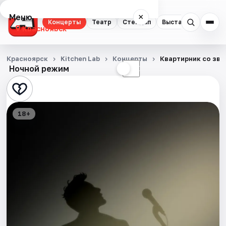
Меню
×
Концерты
Театр
Стендап
Выставки
Квест
Красноярск
Концерты
Красноярск
Kitchen Lab
Концерты
Квартирник со зве
Ночной режим
☀
☾
Театр
Стендап
18+
Выставки
Квесты
Экскурсии
Спорт
События