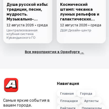
Душа русской избы:
Космический
традиции, песни,
штамп: чеканка
мудрость.
лунных рельефов и
Музыкально-
галактических
познавательная
узоров. Мастер-
12 августа 2026 • среда
12 августа 2026 • среда
программа
класс
Централизованная
ДШИ Дизайн-центр
клубная система
Кувандыкского ГО
→
Все мероприятия в Оренбурге
Навигация
Главная
Города
Самые яркие события в
Площадки
Артисты
вашем городе.
Рейтинги
Промокоды