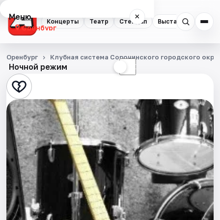
Меню
×
Концерты
Театр
Стендап
Выставки
Квест
Оренбург
Концерты
Оренбург
Клубная система Сорочинского городского окру
Ночной режим
☀
☾
Театр
Стендап
Выставки
Квесты
Экскурсии
Спорт
События