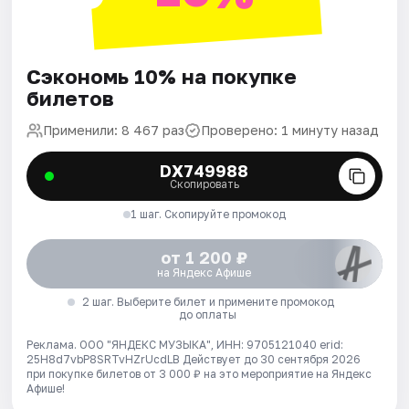
Сэкономь 10% на покупке
билетов
Применили: 8 467 раз
Проверено: 1 минуту назад
DX749988
Скопировать
1 шаг. Скопируйте промокод
от 1 200 ₽
на Яндекс Афише
2 шаг. Выберите билет и примените промокод
до оплаты
Реклама. ООО "ЯНДЕКС МУЗЫКА", ИНН: 9705121040 erid:
25H8d7vbP8SRTvHZrUcdLB
Действует до 30 сентября 2026
при покупке билетов от 3 000 ₽ на это мероприятие на Яндекс
Афише!