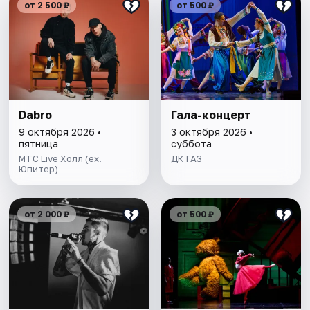
от 2 500 ₽
от 500 ₽
Dabro
Гала-концерт
9 октября 2026 •
3 октября 2026 •
пятница
суббота
МТС Live Холл (ex.
ДК ГАЗ
Юпитер)
от 2 000 ₽
от 500 ₽