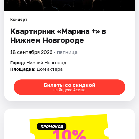
Города
Концерт
Квартирник «Марина +» в
Площадки
Нижнем Новгороде
Артисты
18 сентября 2026
• пятница
Рейтинги
Город:
Нижний Новгород
Площадка:
Дом актера
Билеты со скидкой
на Яндекс Афише
ПРОМОКОД
10%