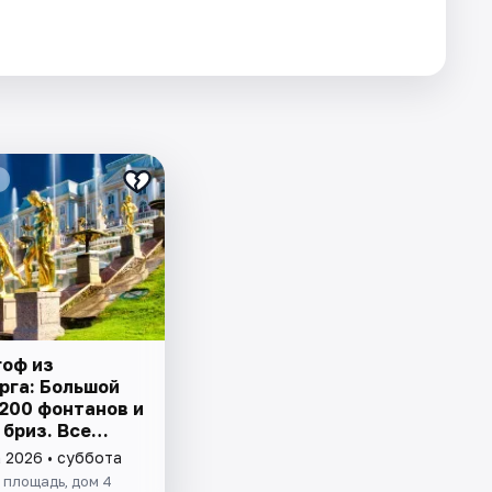
гоф из
рга: Большой
 200 фонтанов и
 бриз. Все
о
а 2026 • суббота
площадь, дом 4