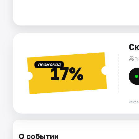
Города
Площадки
Ск
Артисты
П
Рейтинги
ПРОМОКОД
17%
Рекла
О событии