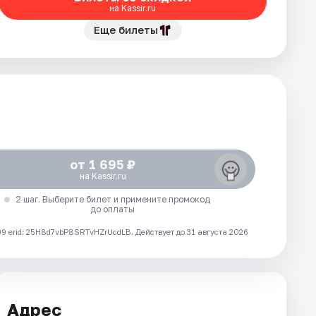
на Kassir.ru
Еще билеты
от 1 695 ₽
на Kassir.ru
2 шаг. Выберите билет и примените промокод
до оплаты
 erid: 25H8d7vbP8SRTvHZrUcdLB.
Действует до 31 августа 2026
Адрес