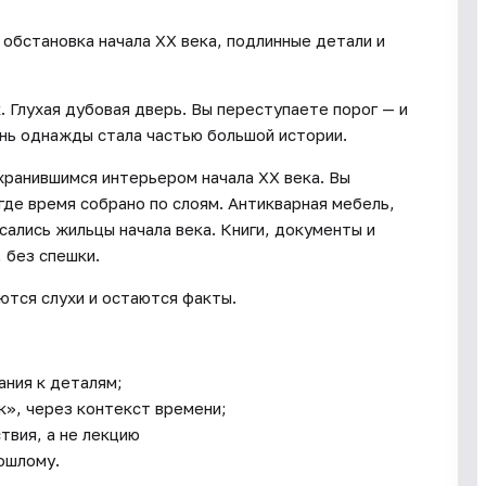
 обстановка начала XX века, подлинные детали и
. Глухая дубовая дверь. Вы переступаете порог — и
знь однажды стала частью большой истории.
охранившимся интерьером начала XX века. Вы
где время собрано по слоям. Антикварная мебель,
сались жильцы начала века. Книги, документы и
 без спешки.
аются слухи и остаются факты.
ания к деталям;
к», через контекст времени;
вия, а не лекцию
ошлому.