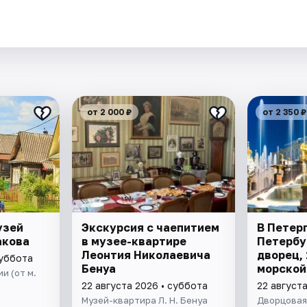
.
от 2 000 ₽
от 2 350 ₽
узей
Экскурсия с чаепитием
В Петер
акова
в музее-квартире
Петербу
Леонтия Николаевича
дворец,
суббота
Бенуа
морской
и (от м.
включен
22 августа 2026 • суббота
22 август
Музей-квартира Л. Н. Бенуа
Дворцовая 