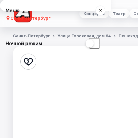
Меню
×
Концерты
Театр
С
Санкт-Петербург
Концерты
Санкт-Петербург
Улица Гороховая, дом 64
Пешеход
Ночной режим
☀
☾
Театр
Стендап
Выставки
Квесты
Экскурсии
Спорт
События