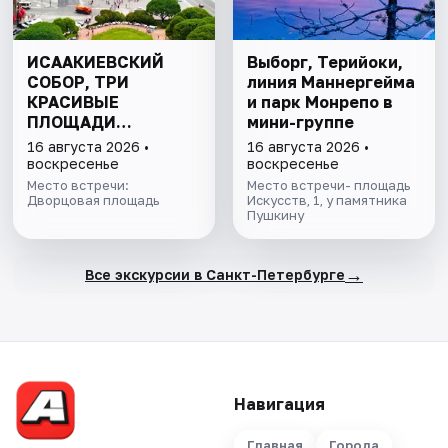
ИСААКИЕВСКИЙ
Выборг, Терийоки,
СОБОР, ТРИ
линия Маннергейма
КРАСИВЫЕ
и парк Монрепо в
ПЛОЩАДИ
мини-группе
ПЕТЕРБУРГА И
16 августа 2026 •
16 августа 2026 •
ПОДЪЁМ НА
воскресенье
воскресенье
КОЛОННАДУ В
Место встречи:
Место встречи- площадь
МИНИ-ГРУППЕ
Дворцовая площадь
Искусств, 1, у памятника
Пушкину
→
Все экскурсии в Санкт-Петербурге
Навигация
Главная
Города