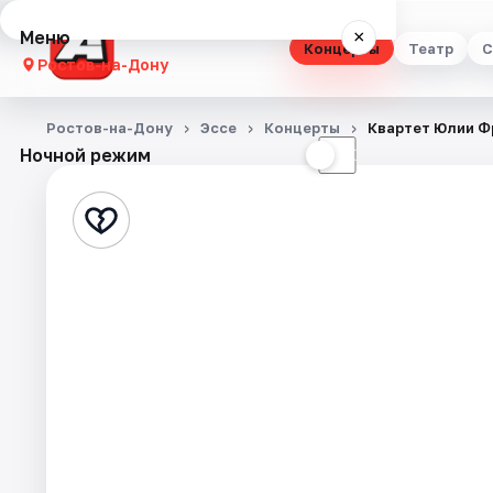
Меню
×
Концерты
Театр
С
Ростов-на-Дону
Концерты
Ростов-на-Дону
Эссе
Концерты
Квартет Юлии 
Ночной режим
☀
☾
Театр
Стендап
Выставки
Квесты
Экскурсии
Спорт
События