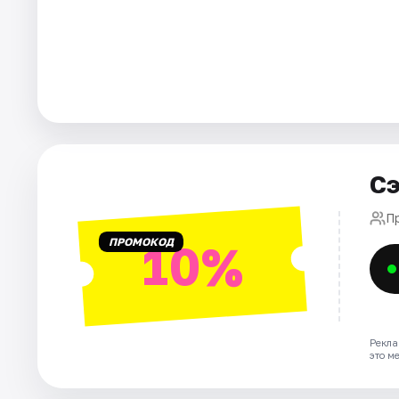
Города
Площадки
Артисты
Рейтинги
Сэ
П
ПРОМОКОД
10%
Рекла
это м