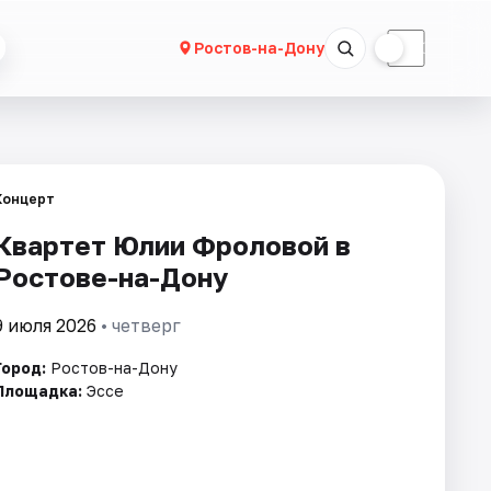
☀
☾
Ростов-на-Дону
Концерт
Квартет Юлии Фроловой в
Ростове-на-Дону
9 июля 2026
• четверг
Город:
Ростов-на-Дону
Площадка:
Эссе