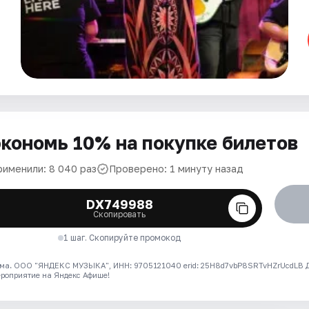
кономь 10% на покупке билетов
рименили: 8 040 раз
Проверено: 1 минуту назад
DX749988
Скопировать
1 шаг. Скопируйте промокод
ма. ООО "ЯНДЕКС МУЗЫКА", ИНН: 9705121040 erid: 25H8d7vbP8SRTvHZrUcdLB
ероприятие на Яндекс Афише!