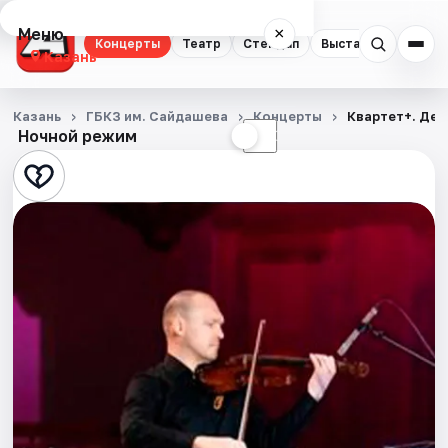
Меню
×
Концерты
Театр
Стендап
Выставки
Квест
Казань
Концерты
Казань
ГБКЗ им. Сайдашева
Концерты
Квартет+. Дет
Ночной режим
☀
☾
Театр
Стендап
Выставки
Квесты
Экскурсии
Спорт
События