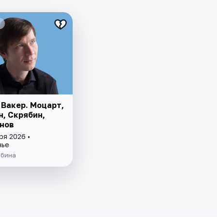
 Вакер. Моцарт,
н, Скрябин,
нов
ря 2026 •
нье
ябина