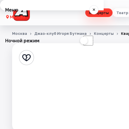
Меню
×
Концерты
Театр
Москва
Концерты
Москва
Джаз-клуб Игоря Бутмана
Концерты
Ква
Ночной режим
☀
☾
Театр
Стендап
Выставки
Квесты
Экскурсии
Спорт
События