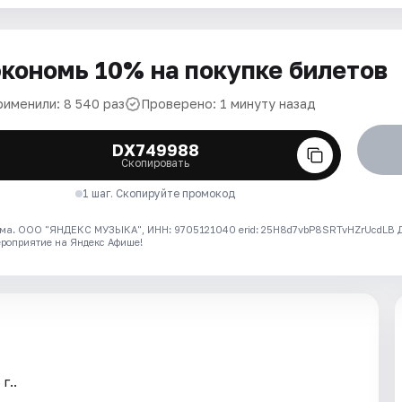
кономь 10% на покупке билетов
рименили: 8 540 раз
Проверено: 1 минуту назад
DX749988
Скопировать
1 шаг. Скопируйте промокод
ма. ООО "ЯНДЕКС МУЗЫКА", ИНН: 9705121040 erid: 25H8d7vbP8SRTvHZrUcdLB
ероприятие на Яндекс Афише!
г..