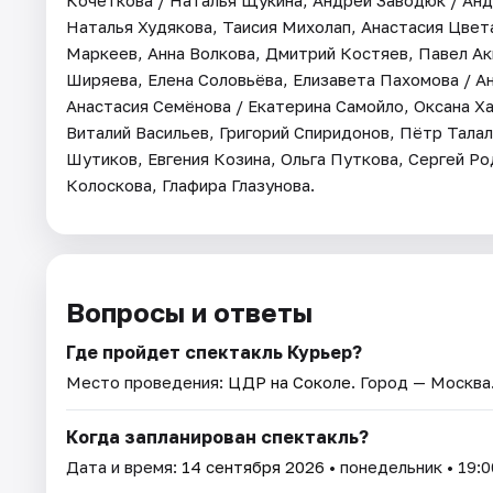
Кочеткова / Наталья Щукина, Андрей Заводюк / Ан
Наталья Худякова, Таисия Михолап, Анастасия Цвета
Маркеев, Анна Волкова, Дмитрий Костяев, Павел А
Ширяева, Елена Соловьёва, Елизавета Пахомова / А
Анастасия Семёнова / Екатерина Самойло, Оксана Х
Виталий Васильев, Григорий Спиридонов, Пётр Талал
Шутиков, Евгения Козина, Ольга Путкова, Сергей Р
Колоскова, Глафира Глазунова.
Вопросы и ответы
Где пройдет спектакль Курьер?
Место проведения:
ЦДР на Соколе
. Город — Москва
Когда запланирован спектакль?
Дата и время:
14 сентября 2026
• понедельник • 19:0