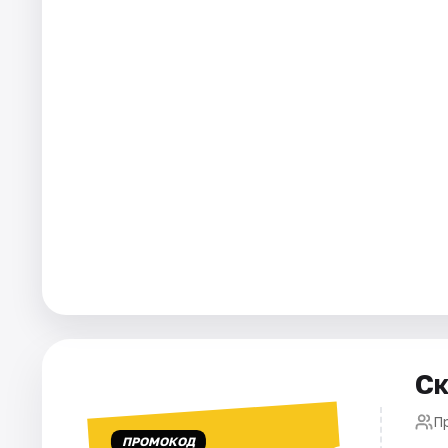
Города
Площадки
Артисты
Рейтинги
Ск
П
ПРОМОКОД