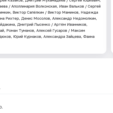
дрей Казаков, Дмитрий Мухамадеев / Сергей Юшкевич,
ева / Аполлинария Волконская, Иван Вальков / Сергей
кимкин, Виктор Сапёлкин / Виктор Маминов, Надежда
нна Рихтер, Денис Мосолов, Александр Недомолкин,
айдакина, Дмитрий Лысенко / Артём Иванников,
ай, Роман Туманов, Алексей Гусаров / Максим
одюков, Юрий Курнаков, Александра Зайцева, Фаина
.
0.