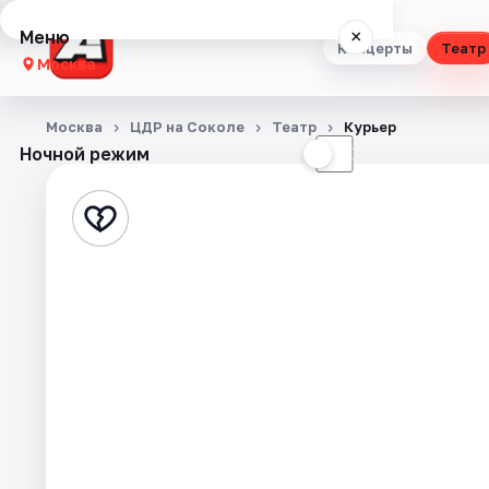
Меню
×
Концерты
Театр
Москва
Концерты
Москва
ЦДР на Соколе
Театр
Курьер
Ночной режим
☀
☾
Театр
Стендап
Выставки
Квесты
Экскурсии
Спорт
События