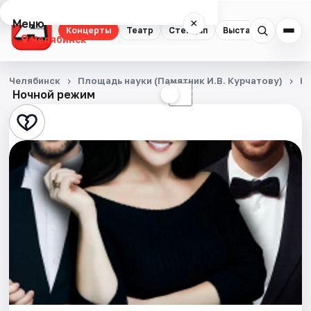
Меню
×
Концерты
Театр
Стендап
Выставки
Квест
Челябинск
Концерты
Челябинск
Площадь науки (Памятник И.В. Курчатову)
К
Ночной режим
☀
☾
Театр
Стендап
Выставки
Квесты
Экскурсии
Спорт
События