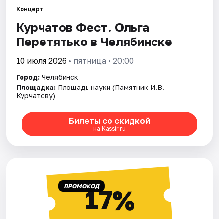
Концерт
Курчатов Фест. Ольга
Города
Перетятько в Челябинске
Площадки
10 июля 2026
• пятница • 20:00
Артисты
Город:
Челябинск
Площадка:
Площадь науки (Памятник И.В.
Рейтинги
Курчатову)
Билеты со скидкой
на Kassir.ru
ПРОМОКОД
17%