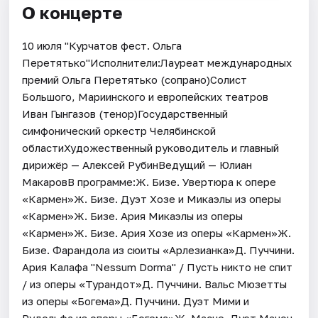
О концерте
10 июля "Курчатов фест. Ольга
Перетятько"Исполнители:Лауреат международных
премий Ольга Перетятько (сопрано)Солист
Большого, Мариинского и европейских театров
Иван Гынгазов (тенор)Государственный
симфонический оркестр Челябинской
областиХудожественный руководитель и главный
дирижёр — Алексей РубинВедущий — Юлиан
МакаровВ программе:Ж. Бизе. Увертюра к опере
«Кармен»Ж. Бизе. Дуэт Хозе и Микаэлы из оперы
«Кармен»Ж. Бизе. Ария Микаэлы из оперы
«Кармен»Ж. Бизе. Ария Хозе из оперы «Кармен»Ж.
Бизе. Фарандола из сюиты «Арлезианка»Д. Пуччини.
Ария Калафа "Nessum Dorma" / Пусть никто не спит
/ из оперы «Турандот»Д. Пуччини. Вальс Мюзетты
из оперы «Богема»Д. Пуччини. Дуэт Мими и
Рудольфа из оперы «Богема»Ж. Масне. Дуэт Манон