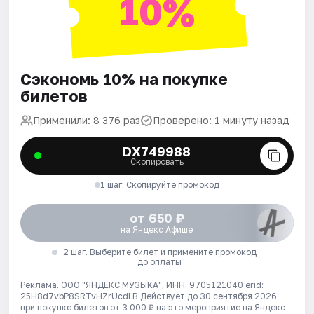
10%
Сэкономь 10% на покупке
билетов
Применили: 8 376 раз
Проверено: 1 минуту назад
DX749988
Скопировать
1 шаг. Скопируйте промокод
от 650 ₽
на Яндекс Афише
2 шаг. Выберите билет и примените промокод
до оплаты
Реклама. ООО "ЯНДЕКС МУЗЫКА", ИНН: 9705121040 erid:
25H8d7vbP8SRTvHZrUcdLB
Действует до 30 сентября 2026
при покупке билетов от 3 000 ₽ на это мероприятие на Яндекс