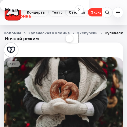
Меню
×
Концерты
Театр
Стендап
Экскурсии
Коломна
Концерты
Коломна
Купеческая Коломна
Экскурсии
Купеческая
Ночной режим
☀
☾
Театр
Стендап
18+
Экскурсии
События
Города
Площадки