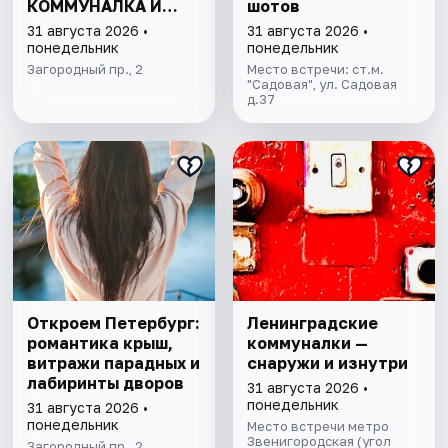
КОММУНАЛКА И
шотов
КРЫША
31 августа 2026 •
31 августа 2026 •
понедельник
понедельник
Загородный пр., 2
Место встречи: ст.м.
"Садовая", ул. Садовая
д.37
Откроем Петербург:
Ленинградские
романтика крыш,
коммуналки —
витражи парадных и
снаружи и изнутри
лабиринты дворов
31 августа 2026 •
понедельник
31 августа 2026 •
понедельник
Место встречи метро
Звенигородская (угол
Загородный пр., 2