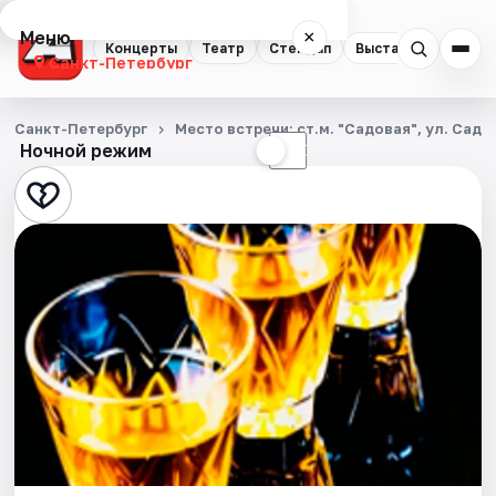
Меню
×
Концерты
Театр
Стендап
Выставки
Квест
Санкт-Петербург
Концерты
Санкт-Петербург
Место встречи: ст.м. "Садовая", ул. Садо
Ночной режим
☀
☾
Театр
Стендап
Выставки
Квесты
Экскурсии
Спорт
События