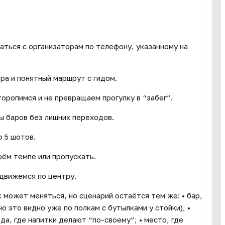
аться с организаторам по телефону, указанному на
тра и понятный маршрут с гидом.
торопимся и не превращаем прогулку в “забег”.
ы баров без лишних переходов.
 5 шотов.
оём темпе или пропускать.
движемся по центру.
 может меняться, но сценарий остаётся тем же: • бар,
о это видно уже по полкам с бутылками у стойки); •
а, где напитки делают “по-своему”; • место, где