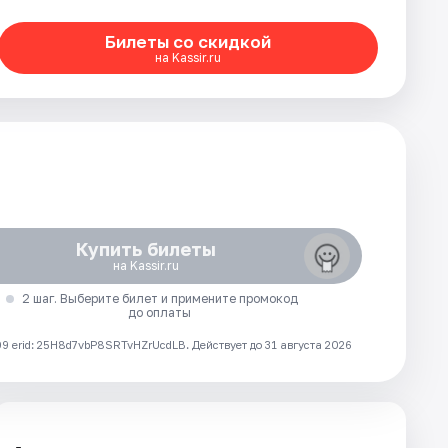
Билеты со скидкой
на Kassir.ru
Купить билеты
на Kassir.ru
2 шаг. Выберите билет и примените промокод
до оплаты
 erid: 25H8d7vbP8SRTvHZrUcdLB.
Действует до 31 августа 2026