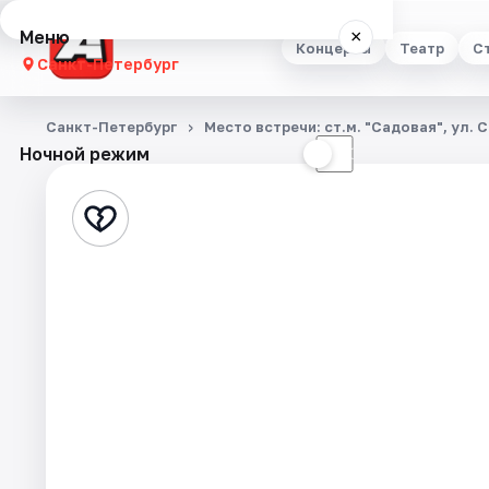
Меню
×
Концерты
Театр
С
Санкт-Петербург
Концерты
Санкт-Петербург
Место встречи: ст.м. "Садовая", ул. 
Ночной режим
☀
☾
Театр
Стендап
Выставки
Квесты
Экскурсии
Спорт
События