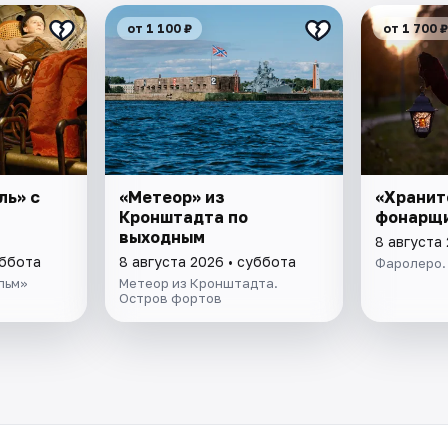
от 1 100 ₽
от 1 700 ₽
ль» с
«Метеор» из
«Хранит
Кронштадта по
фонарщ
выходным
8 августа
уббота
8 августа 2026 • суббота
Фаролеро.
льм»
Метеор из Кронштадта.
Остров фортов