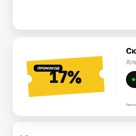
Города
Площадки
Артисты
Ск
Рейтинги
П
ПРОМОКОД
17%
Рекла