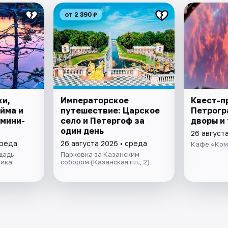
от 2 390 ₽
ки,
Императорское
Квест-п
йма и
путешествие: Царское
Петрогр
 мини-
село и Петергоф за
дворы и
один день
26 август
среда
26 августа 2026 • среда
Кафе «Ком
щадь
Парковка за Казанским
ника
собором (Казанская пл., 2)