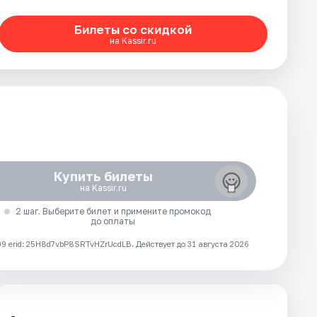
Билеты со скидкой
на Kassir.ru
Купить билеты
на Kassir.ru
2 шаг. Выберите билет и примените промокод
до оплаты
 erid: 25H8d7vbP8SRTvHZrUcdLB.
Действует до 31 августа 2026