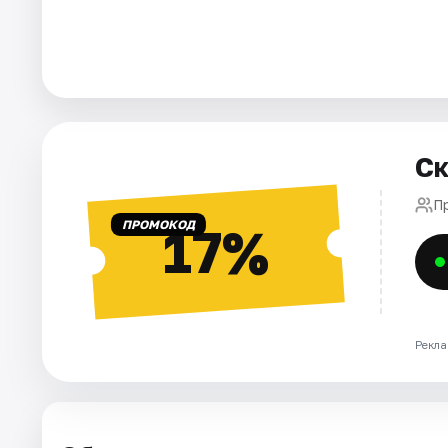
Города
Площадки
Артисты
Ск
Рейтинги
П
ПРОМОКОД
17%
Рекла