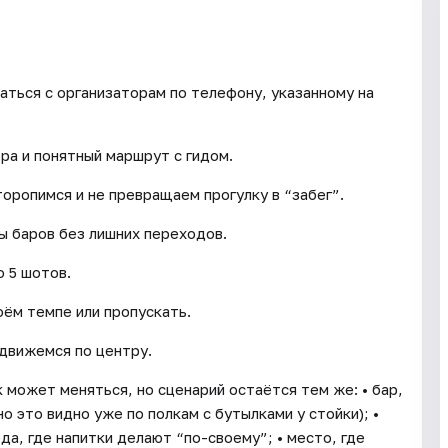
аться с организаторам по телефону, указанному на
тра и понятный маршрут с гидом.
торопимся и не превращаем прогулку в “забег”.
ы баров без лишних переходов.
 5 шотов.
оём темпе или пропускать.
движемся по центру.
 может меняться, но сценарий остаётся тем же: • бар,
о это видно уже по полкам с бутылками у стойки); •
а, где напитки делают “по-своему”; • место, где