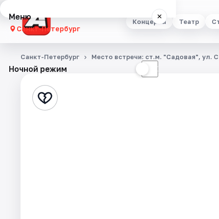
Меню
×
Концерты
Театр
С
Санкт-Петербург
Концерты
Санкт-Петербург
Место встречи: ст.м. "Садовая", ул. 
Ночной режим
☀
☾
Театр
Стендап
Выставки
Квесты
Экскурсии
Спорт
События