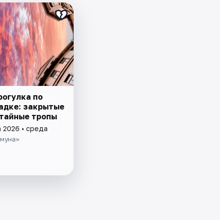
рогулка по
адке: закрытые
 тайные тропы
а 2026 • среда
муна»