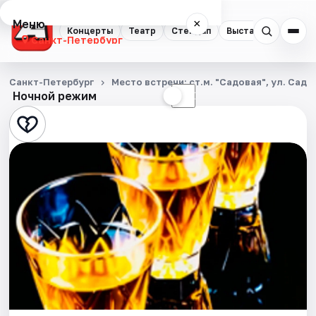
Меню
×
Концерты
Театр
Стендап
Выставки
Квест
Санкт-Петербург
Концерты
Санкт-Петербург
Место встречи: ст.м. "Садовая", ул. Садо
Ночной режим
☀
☾
Театр
Стендап
Выставки
Квесты
Экскурсии
Спорт
События