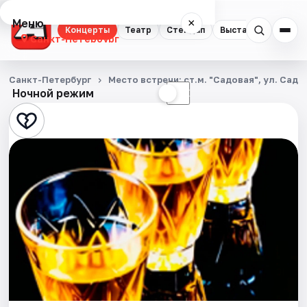
Меню
×
Концерты
Театр
Стендап
Выставки
Квест
Санкт-Петербург
Концерты
Санкт-Петербург
Место встречи: ст.м. "Садовая", ул. Садо
Ночной режим
☀
☾
Театр
Стендап
Выставки
Квесты
Экскурсии
Спорт
События