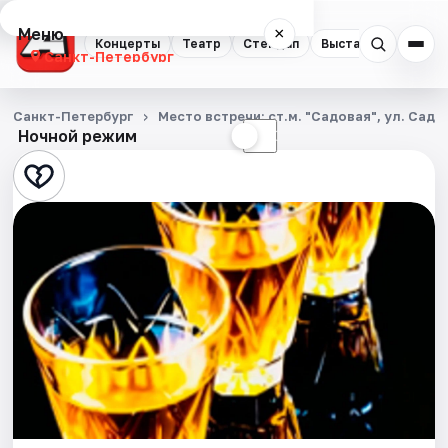
Меню
×
Концерты
Театр
Стендап
Выставки
Квест
Санкт-Петербург
Концерты
Санкт-Петербург
Место встречи: ст.м. "Садовая", ул. Садо
Ночной режим
☀
☾
Театр
Стендап
Выставки
Квесты
Экскурсии
Спорт
События