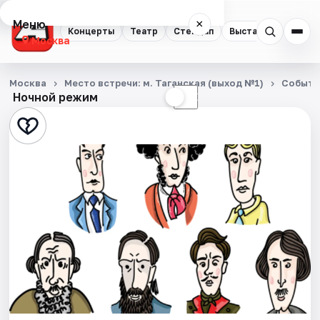
Меню
×
Концерты
Театр
Стендап
Выставки
Квест
Москва
Концерты
Москва
Место встречи: м. Таганская (выход №1)
Событи
Ночной режим
☀
☾
Театр
Стендап
Выставки
Квесты
Экскурсии
Спорт
События