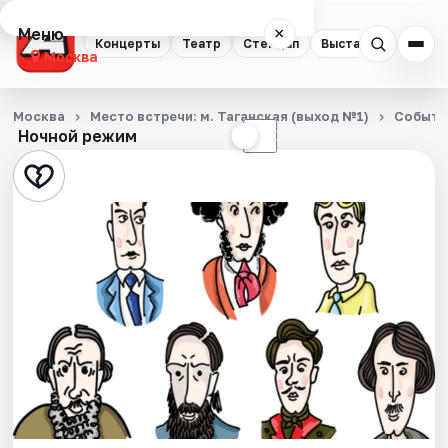
Меню
×
Концерты
Театр
Стендап
Выставки
Квест
Москва
Концерты
Москва
Место встречи: м. Таганская (выход №1)
Событи
Ночной режим
☀
☾
Театр
Стендап
Выставки
Квесты
Экскурсии
Спорт
События