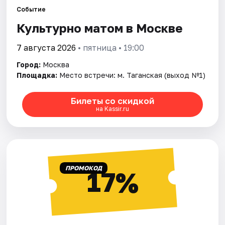
Событие
Культурно матом в Москве
Города
7 августа 2026
• пятница • 19:00
Площадки
Город:
Москва
Артисты
Площадка:
Место встречи: м. Таганская (выход №1)
Рейтинги
Билеты со скидкой
на Kassir.ru
ПРОМОКОД
17%