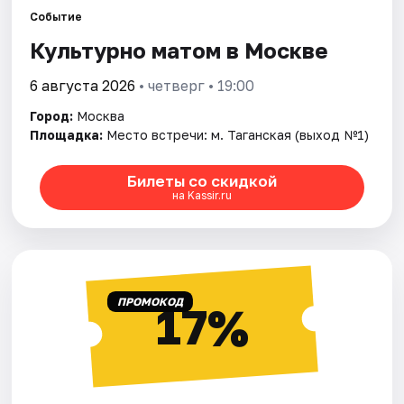
Событие
Культурно матом в Москве
Города
6 августа 2026
• четверг • 19:00
Площадки
Город:
Москва
Артисты
Площадка:
Место встречи: м. Таганская (выход №1)
Рейтинги
Билеты со скидкой
на Kassir.ru
ПРОМОКОД
17%