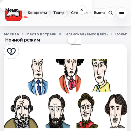
Меню
×
Концерты
Театр
Стендап
Выставки
Квест
Москва
Концерты
Москва
Место встречи: м. Таганская (выход №1)
Событи
Ночной режим
☀
☾
Театр
Стендап
Выставки
Квесты
Экскурсии
Спорт
События