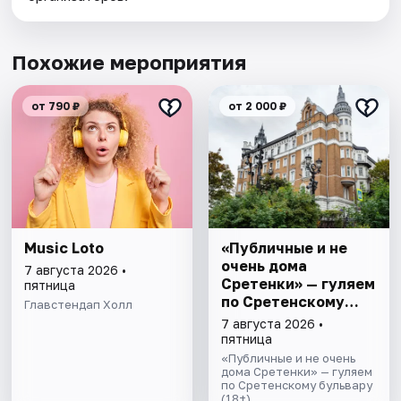
Похожие мероприятия
от 790 ₽
от 2 000 ₽
Music Loto
«Публичные и не
очень дома
7 августа 2026 •
Сретенки» — гуляем
пятница
по Сретенскому
Главстендап Холл
бульвару
7 августа 2026 •
пятница
«Публичные и не очень
дома Сретенки» — гуляем
по Сретенскому бульвару
(18+)