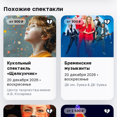
Похожие спектакли
от 900 ₽
от 900 ₽
Кукольный
Бременские
спектакль
музыканты
«Щелкунчик»
20 декабря 2026 •
воскресенье
20 декабря 2026 •
воскресенье
ДК им. Зуева & ДК Зуева
Центр творчества имени
А.В. Косарева
от 1 500 ₽