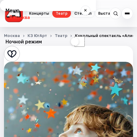
Меню
×
Концерты
Театр
Стендап
Выставки
Квест
Москва
Концерты
Москва
КЗ ЮгАрт
Театр
Кукольный спектакль «Алиса
Ночной режим
☀
☾
Театр
Стендап
Выставки
Квесты
Экскурсии
Спорт
События