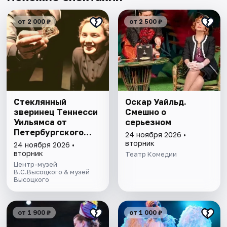
от 2 000 ₽
от 2 500 ₽
Стеклянный
Оскар Уайльд.
зверинец Теннесси
Смешно о
Уильямса от
серьезном
Петербургского
24 ноября 2026 •
театра Vertumn
вторник
24 ноября 2026 •
вторник
Театр Комедии
Центр-музей
В.С.Высоцкого & музей
Высоцкого
от 1 900 ₽
от 1 000 ₽