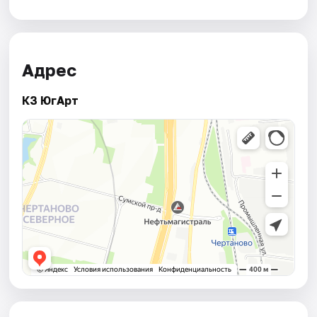
Адрес
КЗ ЮгАрт