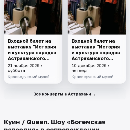
Входной билет на
Входной билет на
выставку "История
выставку "История
и культура народов
и культура народов
Астраханского
Астраханского
края"
края"
21 ноября 2026 •
10 декабря 2026 •
суббота
четверг
Краеведческий музей
Краеведческий музей
→
Все концерты в Астрахани
Куин / Queen. Шоу «Богемская
рапсодия» в сопровождении