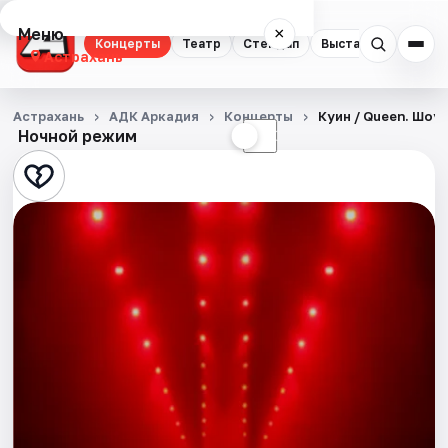
Меню
×
Концерты
Театр
Стендап
Выставки
Квест
Астрахань
Концерты
Астрахань
АДК Аркадия
Концерты
Куин / Queen. Шо
Ночной режим
☀
☾
Театр
Стендап
Выставки
Квесты
Экскурсии
Спорт
События