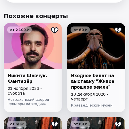
Похожие концерты
от 2 100 ₽
от 60 ₽
Никита Шевчук.
Входной билет на
Фантазёр
выставку "Живое
прошлое земли"
21 ноября 2026 •
суббота
10 декабря 2026 •
четверг
Астраханский дворец
культуры «Аркадия»
Краеведческий музей
от 60 ₽
от 60 ₽