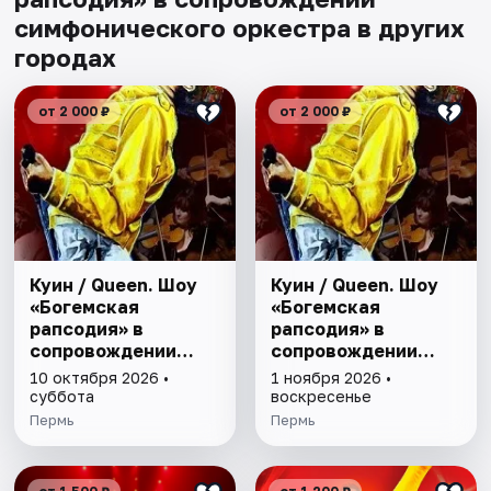
симфонического оркестра в других
городах
от 2 000 ₽
от 2 000 ₽
Куин / Queen. Шоу
Куин / Queen. Шоу
«Богемская
«Богемская
рапсодия» в
рапсодия» в
сопровождении
сопровождении
симфонического
симфонического
10 октября 2026 •
1 ноября 2026 •
оркестра
оркестра
суббота
воскресенье
Пермь
Пермь