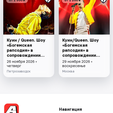
от 1 500 ₽
от 1 200 ₽
Куин / Queen. Шоу
Куин/Queen. Шоу
«Богемская
«Богемская
рапсодия» в
рапсодия» в
сопровождении
сопровождении
симфонического
симфонического
26 ноября 2026 •
29 ноября 2026 •
оркестра
оркестра
четверг
воскресенье
Петрозаводск
Москва
Навигация