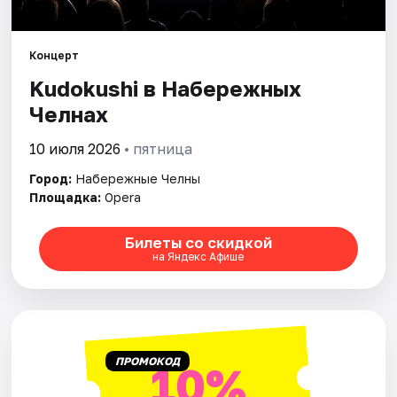
Площадки
Артисты
Концерт
Kudokushi в Набережных
Рейтинги
Челнах
10 июля 2026
• пятница
Город:
Набережные Челны
Площадка:
Opera
Билеты со скидкой
на Яндекс Афише
ПРОМОКОД
10%