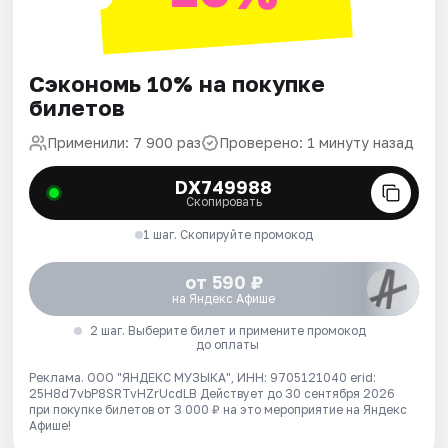
Сэкономь 10% на покупке
билетов
Применили: 7 900 раз
Проверено: 1 минуту назад
DX749988
Скопировать
1 шаг. Скопируйте промокод
от 590 ₽
на Яндекс Афише
2 шаг. Выберите билет и примените промокод
до оплаты
Реклама. ООО "ЯНДЕКС МУЗЫКА", ИНН: 9705121040 erid:
25H8d7vbP8SRTvHZrUcdLB
Действует до 30 сентября 2026
при покупке билетов от 3 000 ₽ на это мероприятие на Яндекс
Афише!