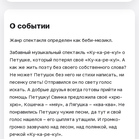
О событии
Жанр спектакля определен как беби-мюзикл.
Забавный музыкальный спектакль «Ку-ка-ре-ку!» о
Петушке, который потерял своё «Ку-ка-ре-ку!». А
как же жить поэту без своего собственного слова?
Не может Петушок без него ни стихи написать, ни
песенку спеть! Отправился он по свету голос
искать. А добрые друзья всегда готовы прийти на
помощь Петушку! Свинка предложила своё «хрю-
хрю», Кошечка – «мяу», а Лягушка – «ква-ква». Не
понравились Петушку чужие песни, да тут и свой
голос нашелся – его цыплята утащили. И громко-
громко зазвучало над лесом, над полянкой, над
речкой «Ку-ка-ре-ку!».