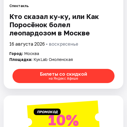
Спектакль
Города
Кто сказал ку-ку, или Как
Поросёнок болел
Площадки
леопардозом в Москве
Артисты
16 августа 2026
• воскресенье
Рейтинги
Город:
Москва
Площадка:
КукLab Смоленская
Билеты со скидкой
на Яндекс Афише
ПРОМОКОД
10%