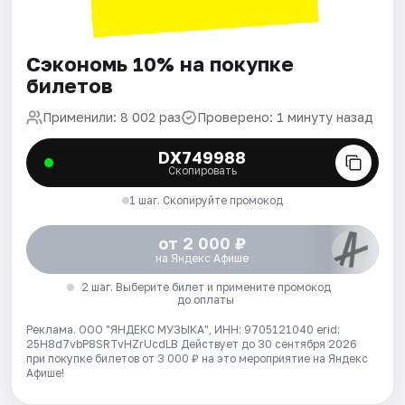
Сэкономь 10% на покупке
билетов
Применили: 8 002 раз
Проверено: 1 минуту назад
DX749988
Скопировать
1 шаг. Скопируйте промокод
от 2 000 ₽
на Яндекс Афише
2 шаг. Выберите билет и примените промокод
до оплаты
Реклама. ООО "ЯНДЕКС МУЗЫКА", ИНН: 9705121040 erid:
25H8d7vbP8SRTvHZrUcdLB
Действует до 30 сентября 2026
при покупке билетов от 3 000 ₽ на это мероприятие на Яндекс
Афише!