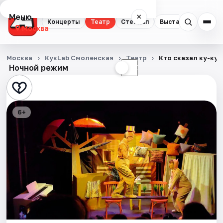
Меню
×
Концерты
Театр
Стендап
Выставки
Квест
Москва
Концерты
Москва
КукLab Смоленская
Театр
Кто сказал ку-ку
Ночной режим
☀
☾
Театр
Стендап
6+
Выставки
Квесты
Экскурсии
Спорт
События