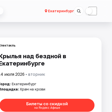
☀
☾
Екатеринбург
Спектакль
Крылья над бездной в
Екатеринбурге
14 июля 2026
• вторник
Город:
Екатеринбург
Площадка:
Храм на крови
Билеты со скидкой
на Яндекс Афише