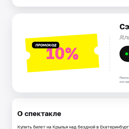
Города
Сэ
Площадки
П
Артисты
ПРОМОКОД
10%
Рейтинги
Рекла
это м
О спектакле
Купить билет на Крылья над бездной в Екатеринбурге