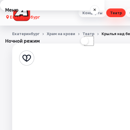
Меню
×
Концерты
Театр
Екатеринбург
Концерты
Екатеринбург
Храм на крови
Театр
Крылья над б
Ночной режим
☀
☾
Театр
Стендап
Выставки
Квесты
Экскурсии
Спорт
События