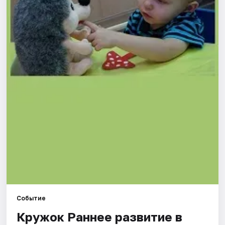
Города
Площадки
Артисты
Рейтинги
Событие
Кружок Раннее развитие в