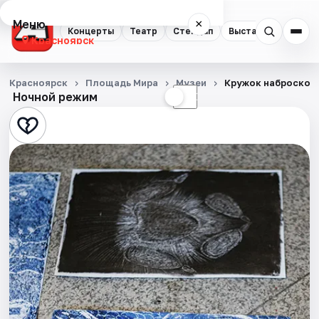
Меню
×
Концерты
Театр
Стендап
Выставки
Квест
Красноярск
Концерты
Красноярск
Площадь Мира
Музеи
Кружок набросков
Ночной режим
☀
☾
Театр
Стендап
Выставки
Квесты
Экскурсии
Спорт
События