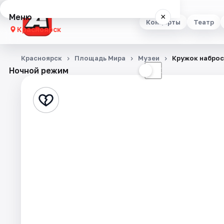
Меню
×
Концерты
Театр
Красноярск
Концерты
Красноярск
Площадь Мира
Музеи
Кружок набро
Ночной режим
☀
☾
Театр
Стендап
Выставки
Квесты
Экскурсии
Спорт
События