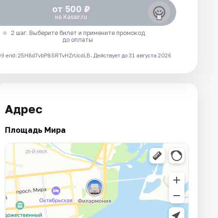
от 500 ₽
на Kassir.ru
2 шаг. Выберите билет и примените промокод
до оплаты
 erid: 25H8d7vbP8SRTvHZrUcdLB.
Действует до 31 августа 2026
Адрес
Площадь Мира