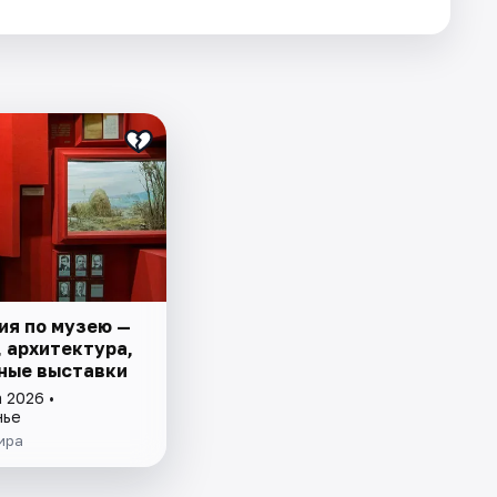
ия по музею —
, архитектура,
ные выставки
 2026 •
нье
ира