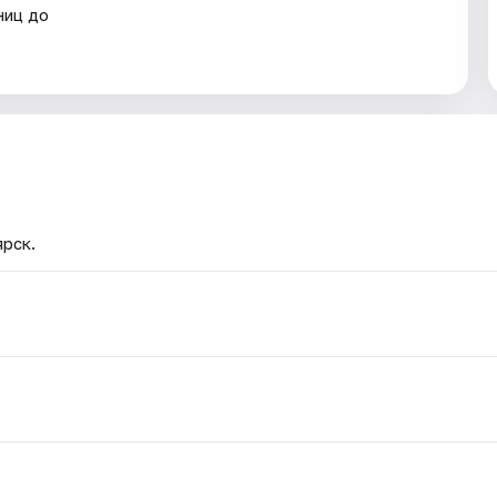
ниц до
ярск.