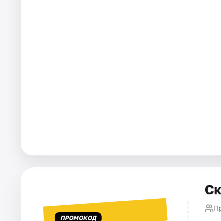
Города
Площадки
Артисты
Рейтинги
Ск
П
ПРОМОКОД