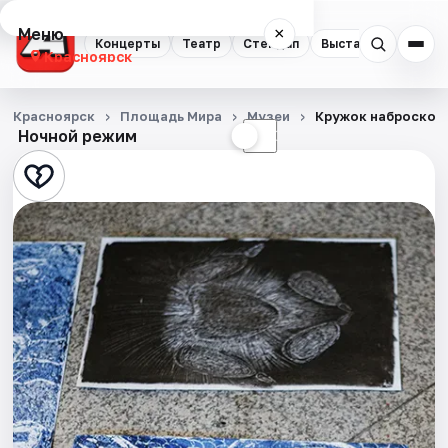
Меню
×
Концерты
Театр
Стендап
Выставки
Квест
Красноярск
Концерты
Красноярск
Площадь Мира
Музеи
Кружок набросков
Ночной режим
☀
☾
Театр
Стендап
Выставки
Квесты
Экскурсии
Спорт
События