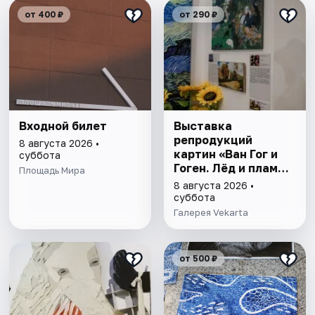
от 400 ₽
от 290 ₽
Входной билет
Выставка
репродукций
8 августа 2026 •
картин «Ван Гог и
суббота
Гоген. Лёд и пламя.
Площадь Мира
Два гения. Два
8 августа 2026 •
мира. Одна история,
суббота
изменившая
Галерея Vekarta
искусство.»
Красноярск
от 500 ₽