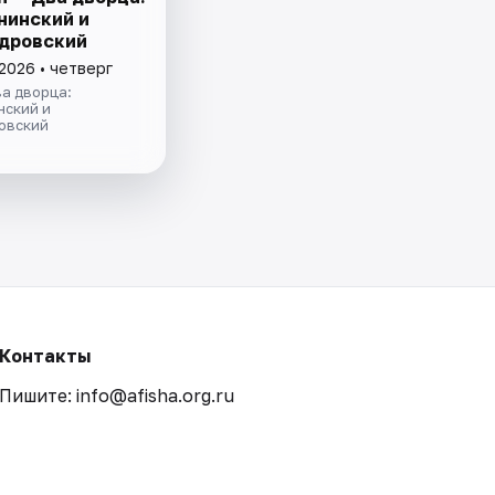
нинский и
дровский
2026 • четверг
а дворца:
нский и
овский
Контакты
Пишите: info@afisha.org.ru