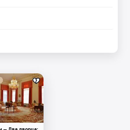
н — Два дворца: