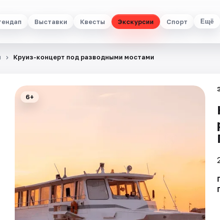
тендап
Выставки
Квесты
Экскурсии
Спорт
Ещё
и
Круиз-концерт под разводными мостами
6+