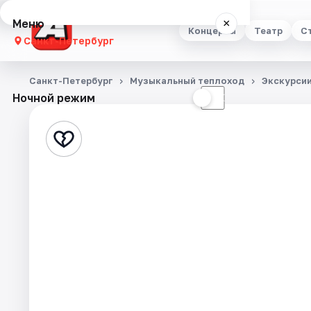
Меню
×
Концерты
Театр
С
Санкт-Петербург
Концерты
Санкт-Петербург
Музыкальный теплоход
Экскурси
Ночной режим
☀
☾
Театр
Стендап
Выставки
Квесты
Экскурсии
Спорт
События