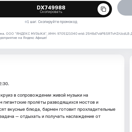
DX749988
Скопировать
1 шаг. Скопируйте промокод
ма. ООО "ЯНДЕКС МУЗЫКА", ИНН: 9705121040 erid: 25H8d7vbP8SRTvHZrUcdLB
ероприятие на Яндекс Афише!
2:30.
круиз в сопровождении живой музыки на
м гигантские пролёты разводящихся мостов и
сят вкусные блюда, бармен готовит прохладительные
задача — отдыхать и получать наслаждение от