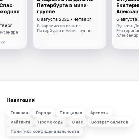
 Спас-
Петербурга в мини-
Екатери
еходная
группе
Алексан
6 августа 2026 • четверг
6 августа 
етверг
В Карелию на день из
Пушкин. Дв
Петербурга в мини-группе
Екатерини
ександра
Александр
кой
Навигация
Главная
Города
Площадки
Артисты
Рейтинги
Промокоды
О нас
Возврат билетов
Политика конфиденциальности