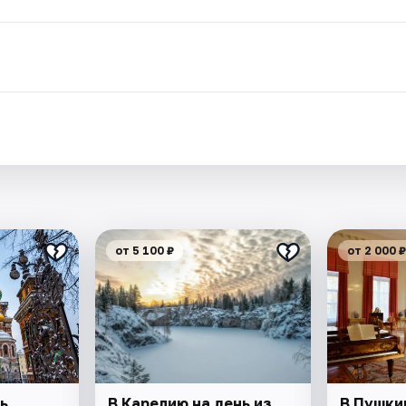
от 5 100 ₽
от 2 000 ₽
ь
В Карелию на день из
В Пушки