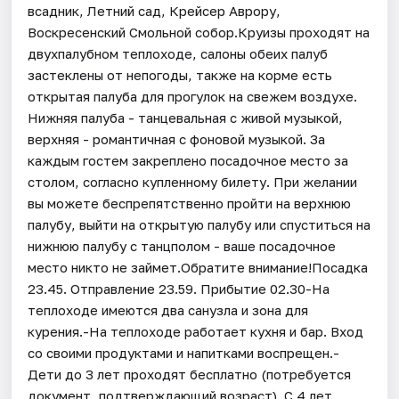
всадник, Летний сад, Крейсер Аврору,
Воскресенский Смольной собор.Круизы проходят на
двухпалубном теплоходе, салоны обеих палуб
застеклены от непогоды, также на корме есть
открытая палуба для прогулок на свежем воздухе.
Нижняя палуба - танцевальная с живой музыкой,
верхняя - романтичная с фоновой музыкой. За
каждым гостем закреплено посадочное место за
столом, согласно купленному билету. При желании
вы можете беспрепятственно пройти на верхнюю
палубу, выйти на открытую палубу или спуститься на
нижнюю палубу с танцполом - ваше посадочное
место никто не займет.Обратите внимание!Посадка
23.45. Отправление 23.59. Прибытие 02.30-На
теплоходе имеются два санузла и зона для
курения.-На теплоходе работает кухня и бар. Вход
со своими продуктами и напитками воспрещен.-
Дети до 3 лет проходят бесплатно (потребуется
документ, подтверждающий возраст). С 4 лет