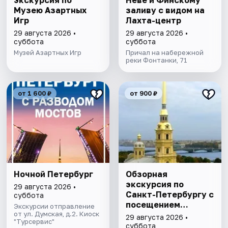
экскурсия по
Неве и Финскому
Музею Азартных
заливу с видом на
Игр
Лахта-центр
29 августа 2026 •
29 августа 2026 •
суббота
суббота
Музей Азартных Игр
Причал на набережной
реки Фонтанки, 71
от 1 600 ₽
от 900 ₽
Ночной Петербург
Обзорная
экскурсия по
29 августа 2026 •
Санкт-Петербургу с
суббота
посещением
Экскурсии отправление
от ул. Думская, д.2. Киоск
Петропавловской
29 августа 2026 •
"Турсервис"
крепости
суббота