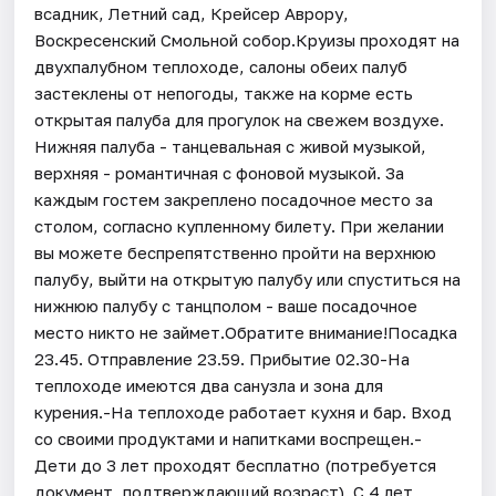
всадник, Летний сад, Крейсер Аврору,
Воскресенский Смольной собор.Круизы проходят на
двухпалубном теплоходе, салоны обеих палуб
застеклены от непогоды, также на корме есть
открытая палуба для прогулок на свежем воздухе.
Нижняя палуба - танцевальная с живой музыкой,
верхняя - романтичная с фоновой музыкой. За
каждым гостем закреплено посадочное место за
столом, согласно купленному билету. При желании
вы можете беспрепятственно пройти на верхнюю
палубу, выйти на открытую палубу или спуститься на
нижнюю палубу с танцполом - ваше посадочное
место никто не займет.Обратите внимание!Посадка
23.45. Отправление 23.59. Прибытие 02.30-На
теплоходе имеются два санузла и зона для
курения.-На теплоходе работает кухня и бар. Вход
со своими продуктами и напитками воспрещен.-
Дети до 3 лет проходят бесплатно (потребуется
документ, подтверждающий возраст). С 4 лет