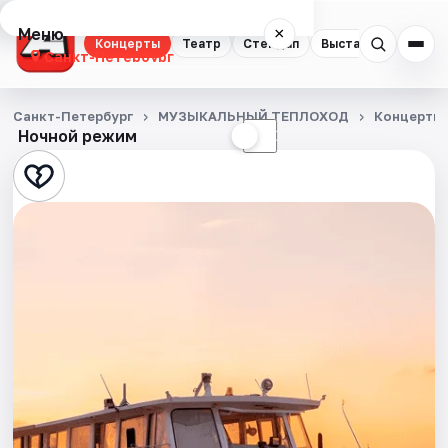
Меню
×
Концерты
Театр
Стендап
Выставки
Квест
Санкт-Петербург
Концерты
Санкт-Петербург
МУЗЫКАЛЬНЫЙ ТЕПЛОХОД
Концерты
Ночной режим
☀
☾
Театр
Стендап
Выставки
Квесты
Экскурсии
Спорт
События