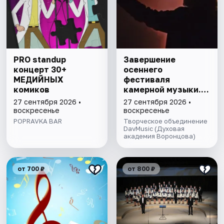
PRO standup
Завершение
концерт 30+
осеннего
МЕДИЙНЫХ
фестиваля
комиков
камерной музыки.
Бах, Моцарт,
27 сентября 2026 •
27 сентября 2026 •
Шуман, Лист,
воскресенье
воскресенье
Чайковский
POPRAVKA BAR
Творческое объединение
DavMusic (Духовая
академия Воронцова)
от 700 ₽
от 800 ₽