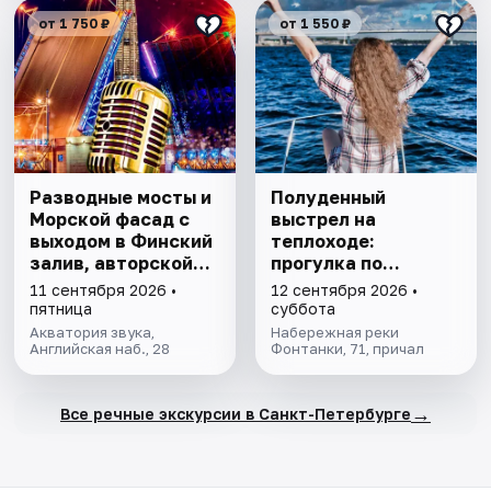
от 1 750 ₽
от 1 550 ₽
Разводные мосты и
Полуденный
Морской фасад с
выстрел на
выходом в Финский
теплоходе:
залив, авторской
прогулка по
экскурсией и живой
каналам
11 сентября 2026 •
12 сентября 2026 •
музыкой
Петербурга с
пятница
суббота
детьми
Акватория звука,
Набережная реки
Английская наб., 28
Фонтанки, 71, причал
→
Все речные экскурсии в Санкт-Петербурге