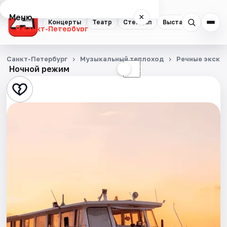
Меню
×
Концерты
Театр
Стендап
Выставки
Квест
Санкт-Петербург
Концерты
Санкт-Петербург
Музыкальный теплоход
Речные экску
Ночной режим
☀
☾
Театр
Стендап
Выставки
Квесты
Экскурсии
Спорт
События