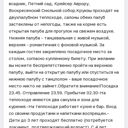
всадник, Летний сад, Крейсер Аврору,
Воскресенский Смольной собор.Круизы проходят на
двухпалубном теплоходе, салоны обеих палуб
застеклены от непогоды, также на корме есть
открытая палуба для прогулок на свежем воздухе.
Нижняя палуба - танцевальная с живой музыкой,
верхняя - романтичная с фоновой музыкой. За
каждым гостем закреплено посадочное место за
столом, согласно купленному билету. При желании
вы можете беспрепятственно пройти на верхнюю
палубу, выйти на открытую палубу или спуститься на
нижнюю палубу с танцполом - ваше посадочное
место никто не займет.Обратите внимание!Посадка
23.45. Отправление 23.59. Прибытие 02.30-На
теплоходе имеются два санузла и зона для
курения.-На теплоходе работает кухня и бар. Вход
со своими продуктами и напитками воспрещен.-
Дети до 3 лет проходят бесплатно (потребуется
документ, подтверждающий возраст). С 4 лет