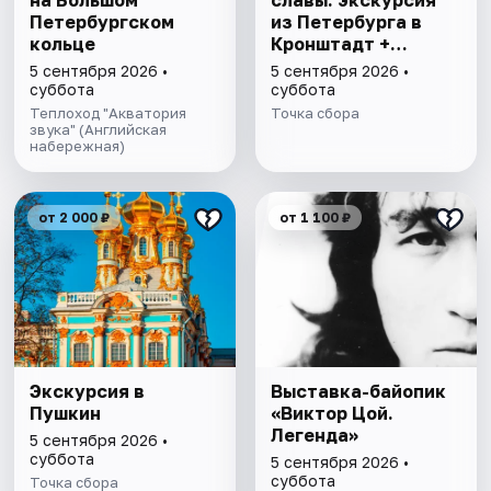
на Большом
славы: экскурсия
Петербургском
из Петербурга в
кoльце
Кронштадт +
прогулка на
5 сентября 2026 •
5 сентября 2026 •
теплоходе
суббота
суббота
Теплоход "Акватория
Точка сбора
звука" (Английская
набережная)
от 2 000 ₽
от 1 100 ₽
Экскурсия в
Выставка-байопик
Пушкин
«Виктор Цой.
Легенда»
5 сентября 2026 •
суббота
5 сентября 2026 •
суббота
Точка сбора