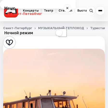
Меню
×
Концерты
Театр
Стендап
Выставки
Квест
Санкт-Петербург
Концерты
Санкт-Петербург
МУЗЫКАЛЬНЫЙ ТЕПЛОХОД
Туристам
Ночной режим
☀
☾
Театр
Стендап
Выставки
Квесты
Экскурсии
Спорт
События