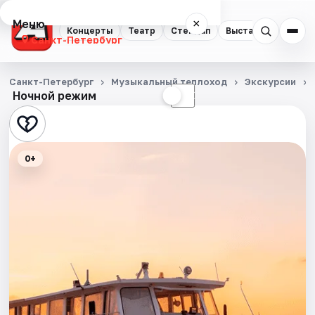
Меню
×
Концерты
Театр
Стендап
Выставки
Квест
Санкт-Петербург
Концерты
Санкт-Петербург
Музыкальный теплоход
Экскурсии
Ночной режим
☀
☾
Театр
Стендап
0+
Выставки
Квесты
Экскурсии
Спорт
События