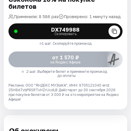
билетов
Применили: 8 586 раз
Проверено: 1 минуту назад
DX749988
Скопировать
1 шаг. Скопируйте промокод
от 1 570 ₽
на Яндекс Афише
2 шаг. Выберите билет и примените промокод
до оплаты
Реклама. ООО "ЯНДЕКС МУЗЫКА", ИНН: 9705121040 erid:
25H8d7vbP8SRTvHZrUcdLB
Действует до 30 сентября 2026
при покупке билетов от 3 000 ₽ на это мероприятие на Яндекс
Афише!
Об экскурсии