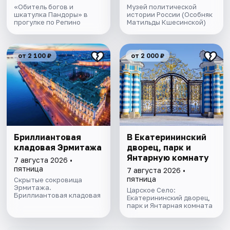
«Обитель богов и
Музей политической
шкатулка Пандоры» в
истории России (Особняк
прогулке по Репино
Матильды Кшесинской)
от 2 100 ₽
от 2 000 ₽
Бриллиантовая
В Екатерининский
кладовая Эрмитажа
дворец, парк и
Янтарную комнату
7 августа 2026 •
пятница
7 августа 2026 •
пятница
Скрытые сокровища
Эрмитажа.
Царское Село:
Бриллиантовая кладовая
Екатерининский дворец,
парк и Янтарная комната