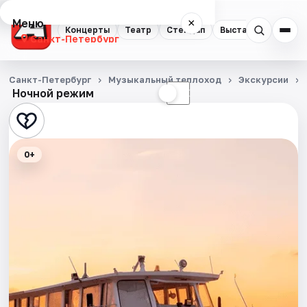
Меню
×
Концерты
Театр
Стендап
Выставки
Квест
Санкт-Петербург
Концерты
Санкт-Петербург
Музыкальный теплоход
Экскурсии
Ночной режим
☀
☾
Театр
Стендап
0+
Выставки
Квесты
Экскурсии
Спорт
События