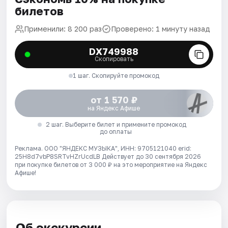
билетов
Применили: 8 200 раз
Проверено: 1 минуту назад
DX749988
Скопировать
1 шаг. Скопируйте промокод
от 1 570 ₽
на Яндекс Афише
2 шаг. Выберите билет и примените промокод
до оплаты
Реклама. ООО "ЯНДЕКС МУЗЫКА", ИНН: 9705121040 erid:
25H8d7vbP8SRTvHZrUcdLB
Действует до 30 сентября 2026
при покупке билетов от 3 000 ₽ на это мероприятие на Яндекс
Афише!
Об экскурсии