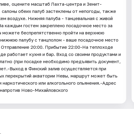
ливе, оцените масштаб Лахта-центра и Зенит-
 салоны обеих палуб застеклены от непогоды, также
жем воздухе. Нижняя палуба - танцевальная с живой
 За каждым гостем закреплено посадочное место за
вы можете беспрепятственно пройти на верхнюю
а нижнюю палубу с танцполом - ваше посадочное место
. Отправление 20:00. Прибытие 22:00-На теплоходе
оде работает кухня и бар. Вход со своими продуктами и
латно (при посадке необходимо предъявить документ,
ет.-Выход в Финский залив осуществляется при
ных перекрытий акватории Невы, маршрут может быть
 наркотического или алкогольного опьянения.-Адрес
 (напротив Ново-Михайловского