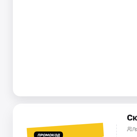
Города
Площадки
Артисты
Рейтинги
Ск
П
ПРОМОКОД