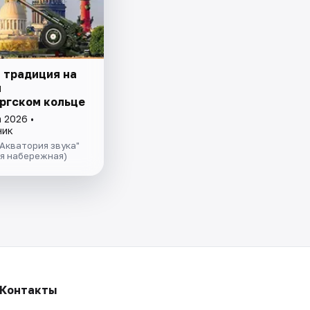
 традиция на
м
ргском кoльце
 2026 •
ник
Акватория звука"
ая набережная)
Контакты