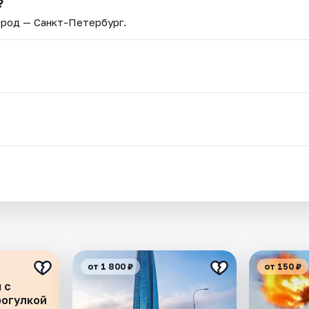
?
Город — Санкт-Петербург.
.
от 1 800 ₽
от 150 ₽
 с
рогулкой