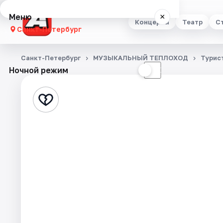
Меню
×
Концерты
Театр
С
Санкт-Петербург
Концерты
Санкт-Петербург
МУЗЫКАЛЬНЫЙ ТЕПЛОХОД
Турис
Ночной режим
☀
☾
Театр
Стендап
Выставки
Квесты
Экскурсии
Спорт
События