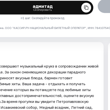
адмитад
Скопировать
1 шаг. Скопируйте промокод
ма. ООО "КАССИР.РУ-НАЦИОНАЛЬНЫЙ БИЛЕТНЫЙ ОПЕРАТОР", ИНН: 7841075409
совершают музыкальный круиз в сопровождении живой
е. За окном сменяющиеся декорации парадного
приносят вкусные блюда, бармен готовит
имые хиты. Ваша задача - отдыхать и получать
 течение которых вы потанцуете под любимые хиты
 главных достопримечательностей, оцените вкусную
и.За время прогулки вы увидите Петропавловскую
 Исаакиевский собор, Медный всадник, Летний сад,