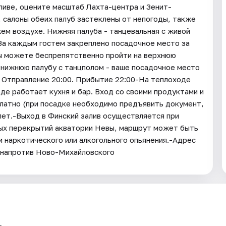
ливе, оцените масштаб Лахта-центра и Зенит-
 салоны обеих палуб застеклены от непогоды, также
жем воздухе. Нижняя палуба - танцевальная с живой
 За каждым гостем закреплено посадочное место за
вы можете беспрепятственно пройти на верхнюю
а нижнюю палубу с танцполом - ваше посадочное место
. Отправление 20:00. Прибытие 22:00-На теплоходе
оде работает кухня и бар. Вход со своими продуктами и
латно (при посадке необходимо предъявить документ,
ет.-Выход в Финский залив осуществляется при
ных перекрытий акватории Невы, маршрут может быть
 наркотического или алкогольного опьянения.-Адрес
 (напротив Ново-Михайловского