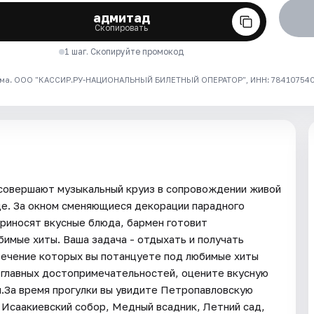
адмитад
Скопировать
1 шаг. Скопируйте промокод
ма. ООО "КАССИР.РУ-НАЦИОНАЛЬНЫЙ БИЛЕТНЫЙ ОПЕРАТОР", ИНН: 7841075409
совершают музыкальный круиз в сопровождении живой
е. За окном сменяющиеся декорации парадного
приносят вкусные блюда, бармен готовит
имые хиты. Ваша задача - отдыхать и получать
 течение которых вы потанцуете под любимые хиты
 главных достопримечательностей, оцените вкусную
и.За время прогулки вы увидите Петропавловскую
 Исаакиевский собор, Медный всадник, Летний сад,