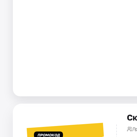
Города
Площадки
Артисты
Рейтинги
Ск
П
ПРОМОКОД