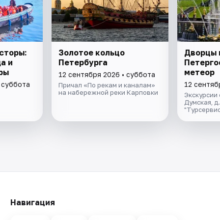
сторы:
Золотое кольцо
Дворцы 
а и
Петербурга
Петерго
ры
метеор
12 сентября 2026 • суббота
 суббота
12 сентяб
Причал «По рекам и каналам»
на набережной реки Карповки
Экскурсии 
Думская, д
"Турсервис
Навигация