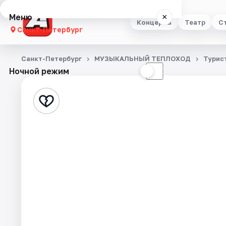
Меню
×
Концерты
Театр
С
Санкт-Петербург
Концерты
Санкт-Петербург
МУЗЫКАЛЬНЫЙ ТЕПЛОХОД
Турис
Ночной режим
☀
☾
Театр
Стендап
Выставки
Квесты
Экскурсии
Спорт
События