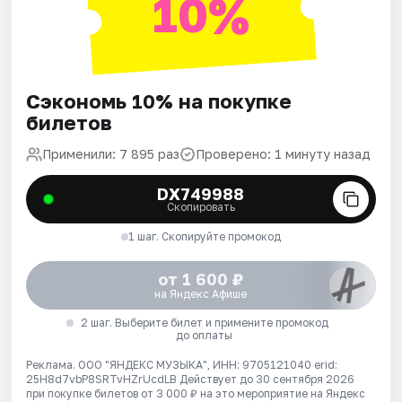
10%
Сэкономь 10% на покупке
билетов
Применили: 7 895 раз
Проверено: 1 минуту назад
DX749988
Скопировать
1 шаг. Скопируйте промокод
от 1 600 ₽
на Яндекс Афише
2 шаг. Выберите билет и примените промокод
до оплаты
Реклама. ООО "ЯНДЕКС МУЗЫКА", ИНН: 9705121040 erid:
25H8d7vbP8SRTvHZrUcdLB
Действует до 30 сентября 2026
при покупке билетов от 3 000 ₽ на это мероприятие на Яндекс