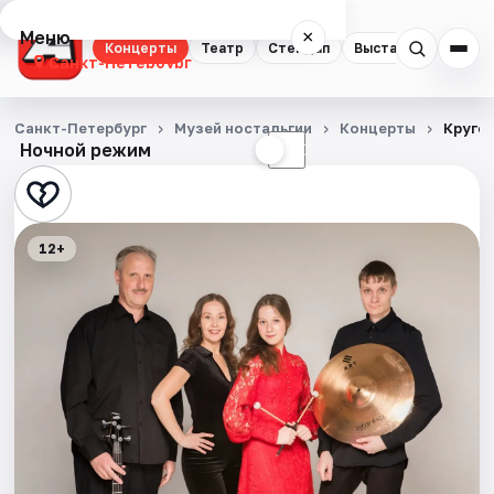
Меню
×
Концерты
Театр
Стендап
Выставки
Квест
Санкт-Петербург
Концерты
Санкт-Петербург
Музей ностальгии
Концерты
Кругос
Ночной режим
☀
☾
Театр
Стендап
12+
Выставки
Квесты
Экскурсии
Спорт
События