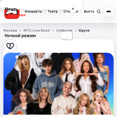
Меню
×
Концерты
Театр
Стендап
Выставки
Квест
Москва
Концерты
Москва
МТС Live Холл
События
Круче
Ночной режим
☀
☾
Театр
Стендап
Выставки
Квесты
Экскурсии
Спорт
События