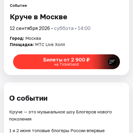
Событие
Круче в Москве
Города
12 сентября 2026
• суббота • 14:00
Площадки
Город:
Москва
Артисты
Площадка:
МТС Live Холл
Рейтинги
Билеты от 2 900 ₽
на Ticketland
О событии
Круче — это музыкальное шоу Блогеров нового
поколения
1 и 2 июня топовые блогеры России впервые