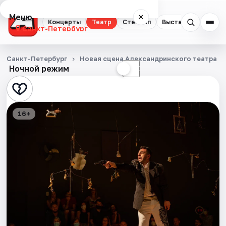
Меню
×
Концерты
Театр
Стендап
Выставки
Квест
Санкт-Петербург
Концерты
Санкт-Петербург
Новая сцена Александринского театра
Ночной режим
☀
☾
Театр
Стендап
16+
Выставки
Квесты
Экскурсии
Спорт
События