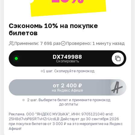
Сэкономь 10% на покупке
билетов
Применили: 7 698 раз
Проверено: 1 минуту назад
DX749988
Скопировать
1 шаг. Скопируйте промокод
от 2 400 ₽
на Яндекс Афише
2 шаг. Выберите билет и примените промокод
до оплаты
Реклама. ООО "ЯНДЕКС МУЗЫКА", ИНН: 9705121040 erid:
25H8d7vbP8SRTvHZrUcdLB
Действует до 30 сентября 2026
при покупке билетов от 3 000 ₽ на это мероприятие на Яндекс
Афише!